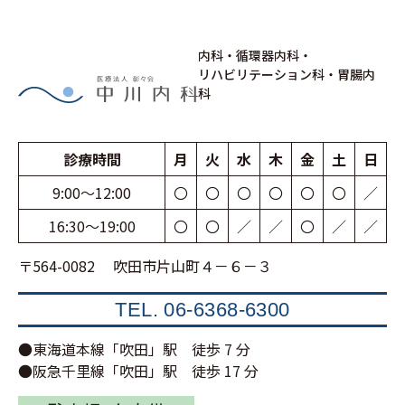
稿
の
内科・循環器内科・
ペ
リハビリテーション科・胃腸内
ー
科
ジ
送
診療時間
月
火
水
木
金
土
日
り
9:00〜12:00
〇
〇
〇
〇
〇
〇
／
16:30〜19:00
〇
〇
／
／
〇
／
／
〒564-0082 吹田市片山町４－６－３
TEL.
06-6368-6300
●東海道本線「吹田」駅 徒歩 7 分
●阪急千里線「吹田」駅 徒歩 17 分