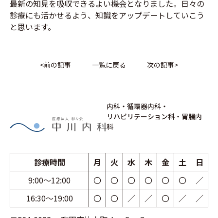
最新の知見を吸収できるよい機会となりました。日々の
診療にも活かせるよう、知識をアップデートしていこう
と思います。
<
前の記事
一覧に戻る
次の記事
>
内科・循環器内科・
リハビリテーション科・胃腸内
科
診療時間
月
火
水
木
金
土
日
9:00〜12:00
〇
〇
〇
〇
〇
〇
／
16:30〜19:00
〇
〇
／
／
〇
／
／