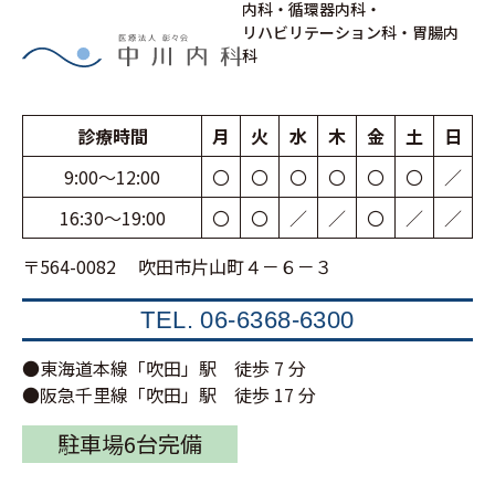
内科・循環器内科・
リハビリテーション科・胃腸内
科
診療時間
月
火
水
木
金
土
日
9:00〜12:00
〇
〇
〇
〇
〇
〇
／
16:30〜19:00
〇
〇
／
／
〇
／
／
〒564-0082 吹田市片山町４－６－３
TEL.
06-6368-6300
●東海道本線「吹田」駅 徒歩 7 分
●阪急千里線「吹田」駅 徒歩 17 分
駐車場6台完備