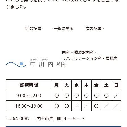
りました。
<
前の記事
一覧に戻る
次の記事
>
内科・循環器内科・
リハビリテーション科・胃腸内
科
診療時間
月
火
水
木
金
土
日
9:00〜12:00
〇
〇
〇
〇
〇
〇
／
16:30〜19:00
〇
〇
／
／
〇
／
／
〒564-0082 吹田市片山町４－６－３