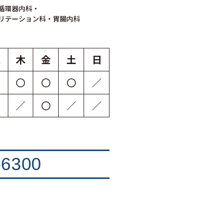
循環器内科・
リテーション科・胃腸内科
水
木
金
土
日
〇
〇
〇
〇
／
／
／
〇
／
／
-6300